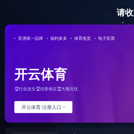
S
开云手机登录入口
|
完美官网
|
开元官方网