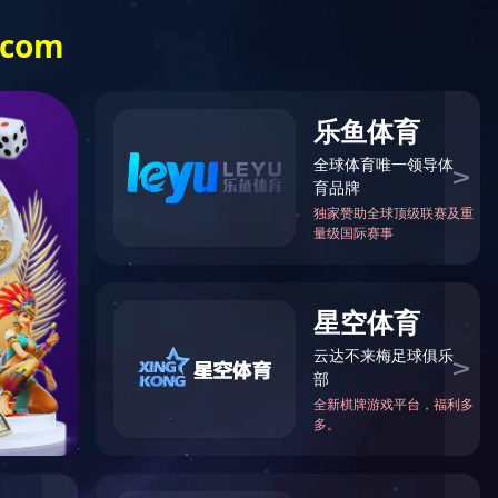
e.
。
版
|
米兰（中国）体育·官方网站
|
江南网页版
|